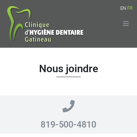
EN
FR
Clinique d'Hygiène Dentaire Gatineau
La clinique des Hygiènistes Dentaires de Gatineau
Nous joindre
Nous joindre
819-500-4810