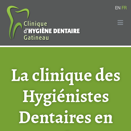
EN
FR
Clinique d'Hygiène Dentaire Gatineau
La clinique des Hygiènistes Dentaires de Gatineau
La clinique des
Hygiénistes
Dentaires en