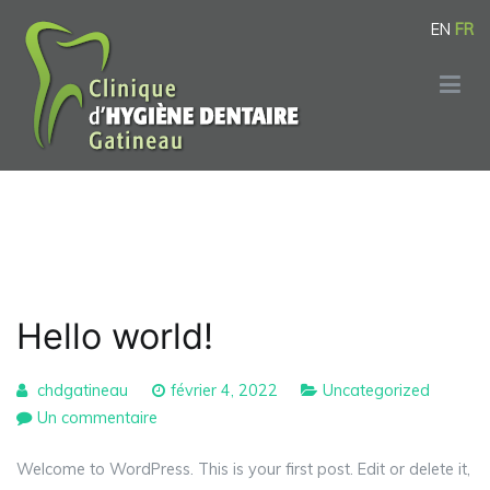
Aller
EN
FR
au
contenu
Clinique d'Hygiène Dentaire Gatineau
La clinique des Hygiènistes Dentaires de Gatineau
Mois :
février 2022
Hello world!
chdgatineau
février 4, 2022
Uncategorized
sur
Un commentaire
Hello
Welcome to WordPress. This is your first post. Edit or delete it,
world!