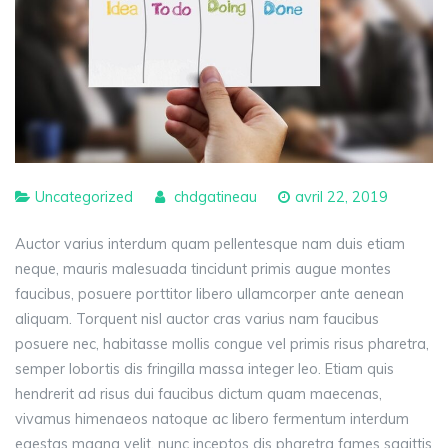
Uncategorized
chdgatineau
avril 22, 2019
Auctor varius interdum quam pellentesque nam duis etiam
neque, mauris malesuada tincidunt primis augue montes
faucibus, posuere porttitor libero ullamcorper ante aenean
aliquam. Torquent nisl auctor cras varius nam faucibus
posuere nec, habitasse mollis congue vel primis risus pharetra,
semper lobortis dis fringilla massa integer leo. Etiam quis
hendrerit ad risus dui faucibus dictum quam maecenas,
vivamus himenaeos natoque ac libero fermentum interdum
egestas magna velit, nunc inceptos dis pharetra fames sagittis