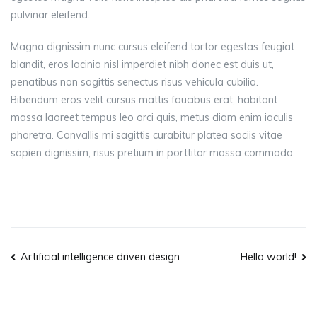
pulvinar eleifend.
Magna dignissim nunc cursus eleifend tortor egestas feugiat
blandit, eros lacinia nisl imperdiet nibh donec est duis ut,
penatibus non sagittis senectus risus vehicula cubilia.
Bibendum eros velit cursus mattis faucibus erat, habitant
massa laoreet tempus leo orci quis, metus diam enim iaculis
pharetra. Convallis mi sagittis curabitur platea sociis vitae
sapien dignissim, risus pretium in porttitor massa commodo.
Navigation
Artificial intelligence driven design
Hello world!
de