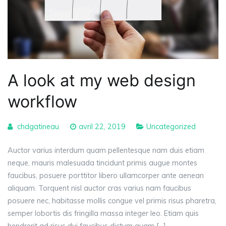
A look at my web design
workflow
chdgatineau
avril 22, 2019
Uncategorized
Auctor varius interdum quam pellentesque nam duis etiam
neque, mauris malesuada tincidunt primis augue montes
faucibus, posuere porttitor libero ullamcorper ante aenean
aliquam. Torquent nisl auctor cras varius nam faucibus
posuere nec, habitasse mollis congue vel primis risus pharetra,
semper lobortis dis fringilla massa integer leo. Etiam quis
hendrerit ad risus dui faucibus dictum quam […]